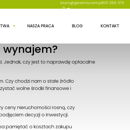
biuro@gwarna.com.pl
501 259 370
0
STWA
NASZA PRACA
BLOG
KONTAKT
a wynajem?
i. Jednak, czy jest to naprawdę opłacalne
. Czy chodzi nam o stałe źródło
ystać wolne środki finansowe i
zy ceny nieruchomości rosną, czy
odjęciem decyzji o inwestycji.
ba pamiętać o kosztach zakupu