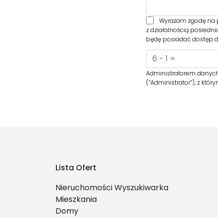
Wyrażam zgodę na p
z działalnością pośredn
będę posiadać dostęp do
Administratorem danych
(“Administrator”), z kt
Lista Ofert
Nieruchomości Wyszukiwarka
Mieszkania
Domy