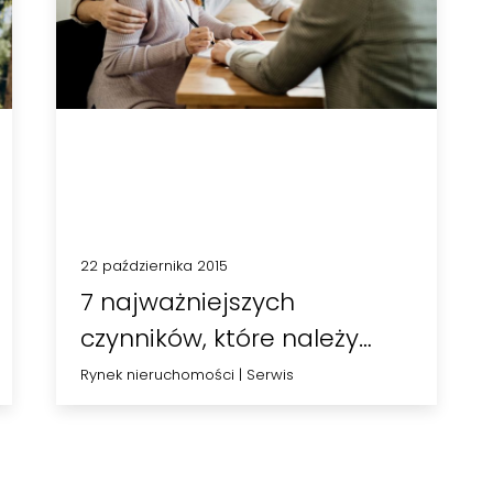
22 października 2015
7 najważniejszych
czynników, które należy
wziąć pod uwagę
Rynek nieruchomości
|
Serwis
podczas…