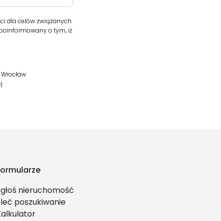
i dla celów związanych
 poinformowany o tym, iż
1 Wrocław
j
Formularze
Zgłoś nieruchomość
Zleć poszukiwanie
Kalkulator