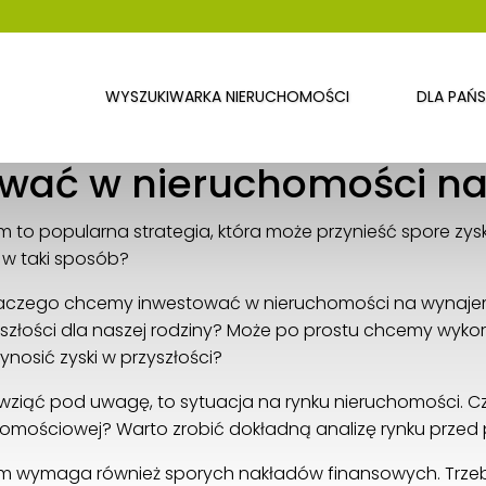
WYSZUKIWARKA NIERUCHOMOŚCI
DLA PAŃ
Gwarna Nieruchomości
Gwarna 19
ować w nieruchomości n
50-001 Wrocław
501 259 370
to popularna strategia, która może przynieść spore zysk
biuro@gwarna.com.pl
 w taki sposób?
 dlaczego chcemy inwestować w nieruchomości na wynajem
złości dla naszej rodziny? Może po prostu chcemy wykorz
nosić zyski w przyszłości?
 wziąć pod uwagę, to sytuacja na rynku nieruchomości. C
omościowej? Warto zrobić dokładną analizę rynku przed p
m wymaga również sporych nakładów finansowych. Trze