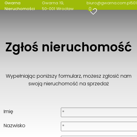
Gwarna
Gwarna 19
biuro@gwarna.com.pl
501
0
Nieruchomości
50-001 Wrocław
Gwarna Nieruchomości
Gwarna 19
50-001 Wrocław
501 259 370
Zgłoś nieruchomość
biuro@gwarna.com.pl
Wypełniając poniższy formularz, możesz zgłosić nam
swoją nieruchomość na sprzedaż
Imię
Nazwisko